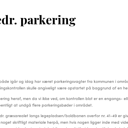
edr. parkering
åde igår og idag har været parkeringsvagter fra kommunen i området
ringskontrollen skulle angiveligt være opstartet på baggrund af en he
ing heraf, men da vi ikke ved, om kontrollen blot er en engangs- ell
bentligt at undgå flere parkeringsbøder i området.
vedr. græsarealet langs legepladsen/boldbanen overfor nr. 41-49 er giv
e noget skriftligt materiale herpå, men hvis nogen ligger inde med vi