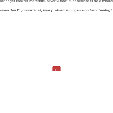
har noget konkret materiale, bliver vi nødt til at henvise til de alminde
n den 11. januar 2024, hvor problemstillingen – og forhåbentligt lø
©
Solbyen 2025
CVR-nr.
44 49 44 42