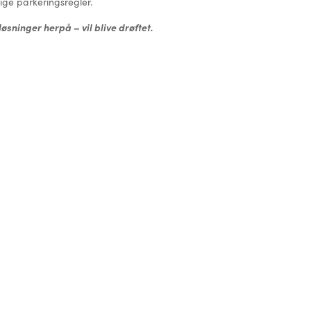
lige parkeringsregler.
sninger herpå – vil blive drøftet.